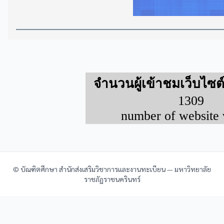
© บัณฑิตศึกษา สำนักส่งเสริมวิชาการและงานทะเบียน — มหาวิทยาลัย
ราชภัฏราชนครินทร์